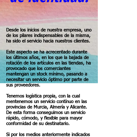
Desde los inicios de nuestra empresa, uno
de los pilares indispensables de la misma,
ha sido el servicio hacia nuestros clientes.
Este aspecto se ha acrecentado durante
los últimos años, en los que la bajada de
rotación de los artículos en las tiendas, ha
provocado que los comerciantes
mantengan un stock mínimo, pasando a
necesitar un servicio óptimo por parte de
sus proveedores.
Tenemos logística propia, con la cual
mentenemos un servicio contínuo en las
provincias de Murcia, Almería y Alicante.
De esta forma conseguimos un servicio
rápido, cómodo, y flexible para mayor
conformidad de su destinatario.
Si por los medios anteriormente indicados